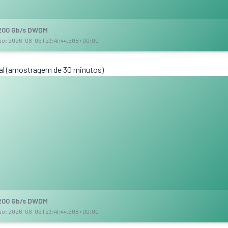
 200 Gb/s DWDM
ção: 2026-08-06T23:41:44.508+00:00
al (amostragem de 30 minutos)
 200 Gb/s DWDM
ção: 2026-08-06T23:41:44.508+00:00