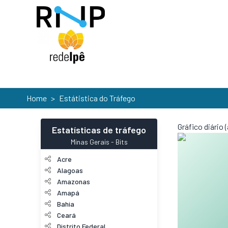
Home
>
Estátistica do Tráfego
Gráfico diário
Estatísticas de tráfego
Minas Gerais
-
Bits
Acre
Alagoas
Amazonas
Amapá
Bahia
Ceará
Distrito Federal