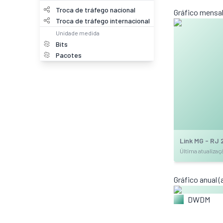
Troca de tráfego nacional
Gráfico mensal
Troca de tráfego internacional
Unidade medida
Bits
Pacotes
Link MG - RJ
Última atualiza
Gráfico anual 
DWDM
Troca de t