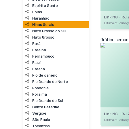
Espírito Santo
Goiás
Link MG - RJ
Maranhão
Última atualiza
Minas Gerais
Mato Grosso do Sul
Mato Grosso
Gráfico seman
Pará
Paraíba
Pernambuco
Piauí
Paraná
Rio de Janeiro
Rio Grande do Norte
Rondônia
Roraima
Rio Grande do Sul
Santa Catarina
Sergipe
Link MG - RJ
São Paulo
Última atualiza
Tocantins