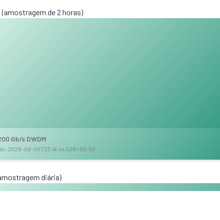
 (amostragem de 2 horas)
 200 Gb/s DWDM
ção: 2026-08-06T23:41:44.508+00:00
(amostragem diária)
ráfego nacional