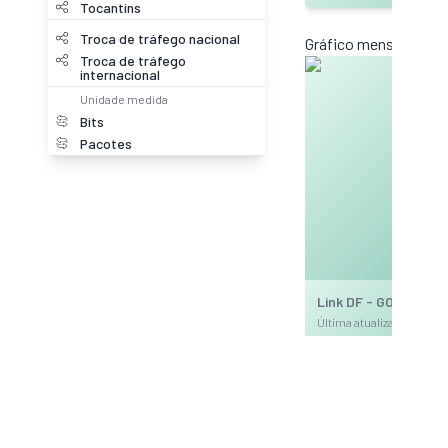
Tocantins
Troca de tráfego nacional
Gráfico mensal (amos
Troca de tráfego
internacional
Unidade medida
Bits
Pacotes
Link DF - GO 20 Gb/
Última atualização: 20
DWDM
Gráfico anual (amostr
Troca de
tráfego
nacional