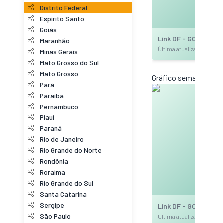
Distrito Federal
Espírito Santo
Goiás
Link DF - GO 20 Gb/
Maranhão
Última atualização: 20
Minas Gerais
Mato Grosso do Sul
Mato Grosso
Gráfico semanal (am
Pará
Paraíba
Pernambuco
Piauí
Paraná
Rio de Janeiro
Rio Grande do Norte
Rondônia
Roraima
Rio Grande do Sul
Santa Catarina
Sergipe
Link DF - GO 20 Gb/
São Paulo
Última atualização: 20