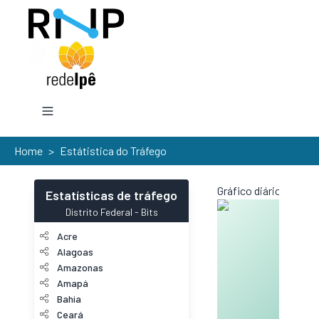
Home
>
Estátistica do Tráfego
Gráfico diário (amos
Estatísticas de tráfego
Distrito Federal
-
Bits
Acre
Alagoas
Amazonas
Amapá
Bahia
Ceará