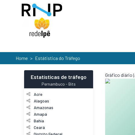
Home
>
Estátistica do Tráfego
Gráfico diário
Estatísticas de tráfego
Pernambuco
-
Bits
Acre
Alagoas
Amazonas
Amapá
Bahia
Ceará
Distrito Federal