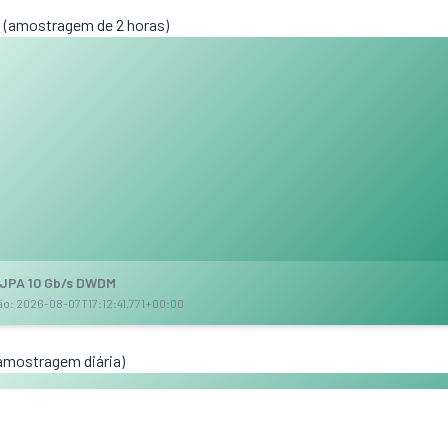
 (amostragem de 2 horas)
_JPA 10 Gb/s DWDM
ção: 2026-08-07T17:12:41.771+00:00
(amostragem diária)
ráfego nacional