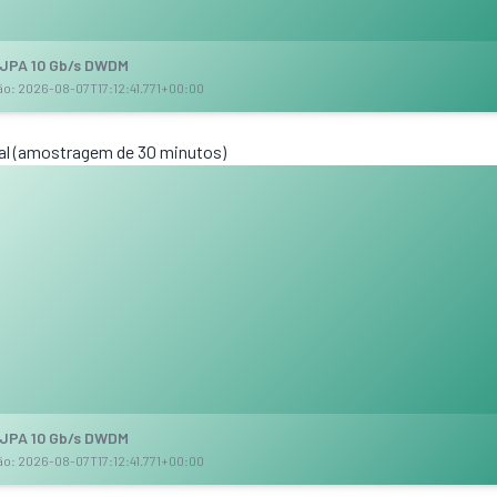
_JPA 10 Gb/s DWDM
ção: 2026-08-07T17:12:41.771+00:00
al (amostragem de 30 minutos)
_JPA 10 Gb/s DWDM
ção: 2026-08-07T17:12:41.771+00:00