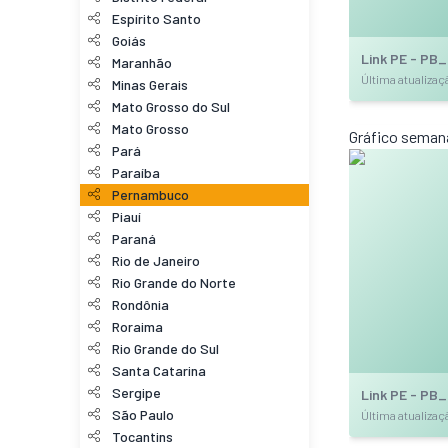
Espírito Santo
Goiás
Link PE - PB
Maranhão
Última atualiza
Minas Gerais
Mato Grosso do Sul
Mato Grosso
Gráfico seman
Pará
Paraíba
Pernambuco
Piauí
Paraná
Rio de Janeiro
Rio Grande do Norte
Rondônia
Roraima
Rio Grande do Sul
Santa Catarina
Sergipe
Link PE - PB
São Paulo
Última atualiza
Tocantins