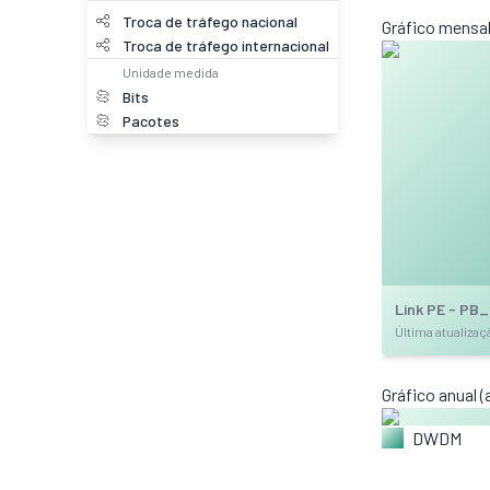
Troca de tráfego nacional
Gráfico mensal
Troca de tráfego internacional
Unidade medida
Bits
Pacotes
Link PE - PB
Última atualiza
Gráfico anual 
DWDM
Troca de t