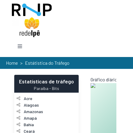
Home
>
Estátistica do Tráfego
Gráfico diário (amos
Estatísticas de tráfego
Paraíba
-
Bits
Acre
Alagoas
Amazonas
Amapá
Bahia
Ceará