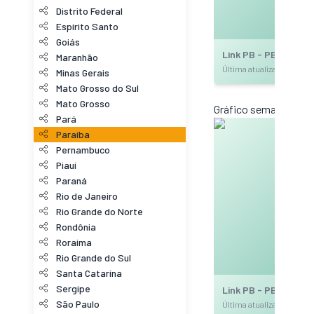
Distrito Federal
Espírito Santo
Goiás
Link PB - PB_JPA 2
Maranhão
Última atualização: 20
Minas Gerais
Mato Grosso do Sul
Mato Grosso
Gráfico semanal (am
Pará
Paraíba
Pernambuco
Piauí
Paraná
Rio de Janeiro
Rio Grande do Norte
Rondônia
Roraima
Rio Grande do Sul
Santa Catarina
Sergipe
Link PB - PB_JPA 2
São Paulo
Última atualização: 20