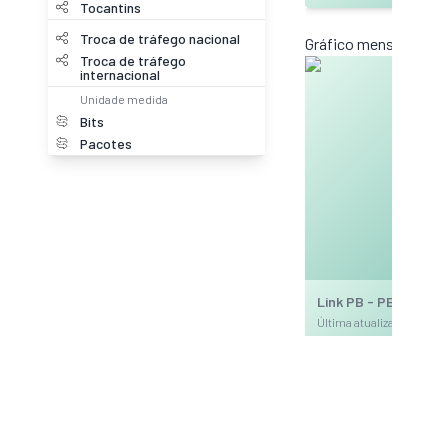
Tocantins
Troca de tráfego nacional
Gráfico mensal (amos
Troca de tráfego
internacional
Unidade medida
Bits
Pacotes
Link PB - PB_JPA 2
Última atualização: 20
DWDM
Gráfico anual (amostr
Troca de
tráfego
nacional